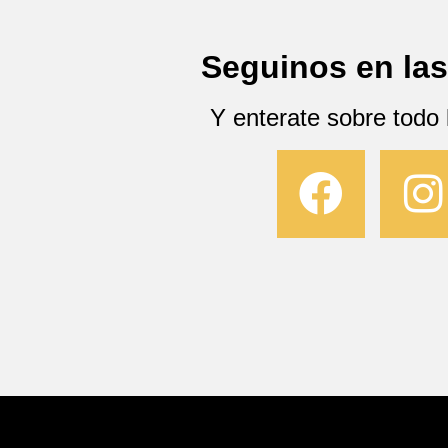
Seguinos en las
Y enterate sobre todo 
F
I
a
c
s
e
t
b
a
o
g
o
r