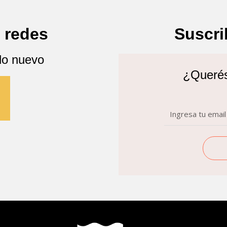
 redes
Suscri
lo nuevo
¿Querés 
n
Email