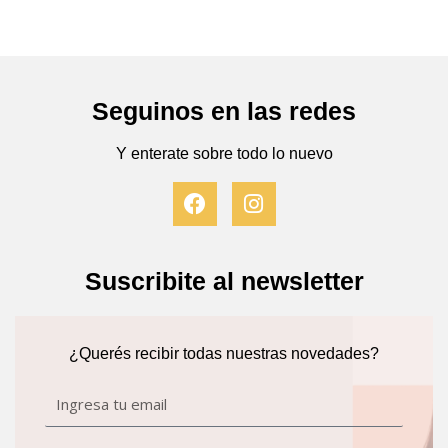
editada por EDUNER y las radios de la
UNER.
Seguinos en las redes
Y enterate sobre todo lo nuevo
F
I
a
n
c
s
e
t
b
a
Suscribite al newsletter
o
g
o
r
k
a
¿Querés recibir todas nuestras novedades?
m
Email