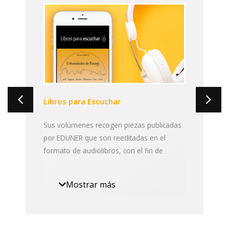
Libros para Escuchar
Sus volúmenes recogen piezas publicadas
por EDUNER que son reeditadas en el
formato de audiolibros, con el fin de
ofrecer una nueva experiencia de lectura.
En cada uno de ellos, voces de diferentes
Mostrar más
personalidades de la ciudad de Paraná se
prestan para hacer los recorridos por los
textos.
«Libros para escuchar» es una colección