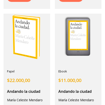
Papel
Ebook
$
22.000,00
$
11.000,00
Andando la ciudad
Andando la ciudad
María Celeste Mendaro
María Celeste Mendaro