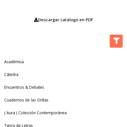
Formato
Papel
Descargar catálogo en PDF
E-book
Audiolibro
Descargable
Autores y autoras
Académica
Cátedra
Encuentros & Debates
Adolfo Prieto
Cuadernos de las Orillas
Adrián Gorelik
Adriana Amante
( Aura ( Colección Contemporánea
Adriana Beade
Tierra de Letras