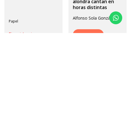
Papel
Papel
$
17.000,00
Sin existencias
El ruiseñor y la
$
25.000,00
alondra cantan en
horas distintas
El andamio
Alfonso Sola González
Emma Barrandéguy
ver más
ver más