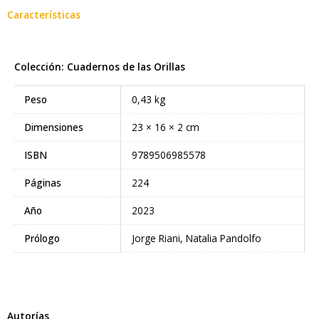
entretejiendo con maestría una memoria colectiva a partir de historias,
Características
viejos oficios, costumbres, diversiones, anécdotas y lugares. Las notas que
se ofrecen son, entonces, testimonio de una Paraná que crecía y
cambiaba de forma irreversible, pero también, y de un modo singular,
Colección: Cuadernos de las Orillas
pura delicia periodística.
Peso
0,43 kg
Dimensiones
23 × 16 × 2 cm
ISBN
9789506985578
Páginas
224
Año
2023
Prólogo
Jorge Riani, Natalia Pandolfo
Autorías