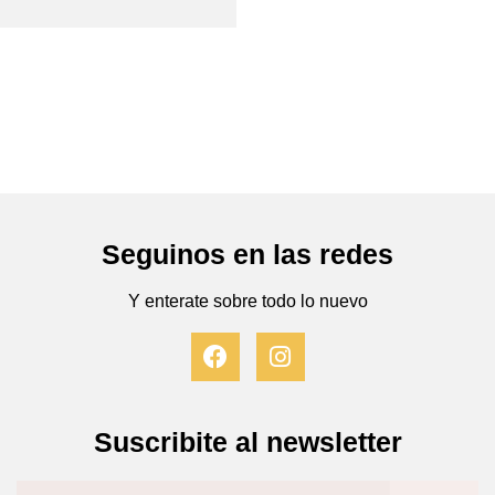
Seguinos en las redes
Y enterate sobre todo lo nuevo
F
I
a
n
c
s
e
t
b
a
Suscribite al newsletter
o
g
o
r