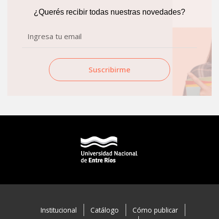
k
a
¿Querés recibir todas nuestras novedades?
m
Email
Suscribirme
Institucional
Catálogo
Cómo publicar