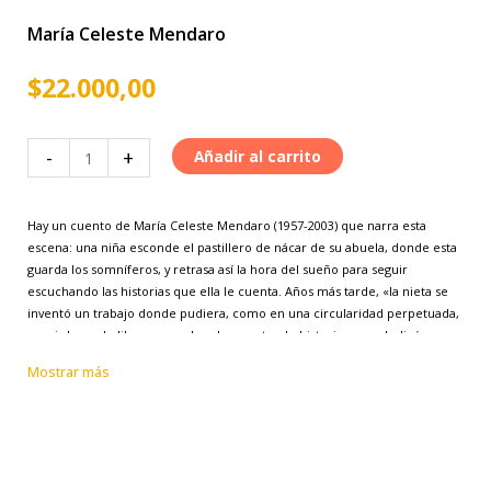
María Celeste Mendaro
$
22.000,00
Andando
-
+
Añadir al carrito
la
ciudad
Hay un cuento de María Celeste Mendaro (1957-2003) que narra esta
cantidad
escena: una niña esconde el pastillero de nácar de su abuela, donde esta
guarda los somníferos, y retrasa así la hora del sueño para seguir
escuchando las historias que ella le cuenta. Años más tarde, «la nieta se
inventó un trabajo donde pudiera, como en una circularidad perpetuada,
seguir leyendo libros, escuchando y contando historias, y se dedicó a
entrevistar a viejos inmigrantes para el diario local».
Mostrar más
La intimidad autobiográfica de ese relato cobra especial dimensión si se
tiene en cuenta que eso es lo que hizo su autora a fines de los años
ochenta: se inventó un lugar en la Redacción
de El Diario
escribiendo la
columna
Andando la ciudad,
para la que entrevistó a cientos de vecinos,
principalmente antiguos pobladores, muchos inmigrantes o hijos de ellos,