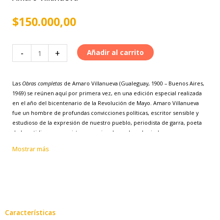
$
150.000,00
Obras
-
+
Añadir al carrito
completas
(3
Las
Obras completas
de Amaro Villanueva (Gualeguay, 1900 – Buenos Aires,
volúmenes)
1969) se reúnen aquí por primera vez, en una edición especial realizada
cantidad
en el año del bicentenario de la Revolución de Mayo. Amaro Villanueva
fue un hombre de profundas convicciones políticas, escritor sensible y
estudioso de la expresión de nuestro pueblo, periodista de garra, poeta
de lo cotidiano y ensayista excepcional; sus desvelos indagaron con
exhaustiva dedicación y análisis en las raíces de nuestra identidad. Mayo,
Mostrar más
es decir la nacionalidad, es un signo de su obra, de lo que implica como
deber y como responsabilidad.
Medio siglo de intenso trabajo de este pensador y hacedor de la
expresión nacional hoy se descubren, con una unidad admirable, en las
casi tres mil páginas que presenta la Editorial de la Universidad Nacional
de Entre Ríos, reuniendo textos en su mayoría inéditos o inhallables. La
Características