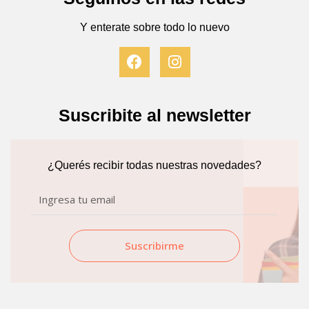
Y enterate sobre todo lo nuevo
F
I
a
n
c
s
e
t
b
a
Suscribite al newsletter
o
g
o
r
k
a
¿Querés recibir todas nuestras novedades?
m
Email
Suscribirme