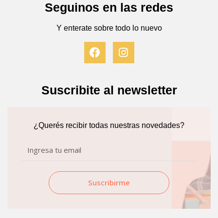
Seguinos en las redes
Y enterate sobre todo lo nuevo
F
I
a
n
c
s
e
t
b
a
Suscribite al newsletter
o
g
o
r
k
a
¿Querés recibir todas nuestras novedades?
m
Email
Suscribirme