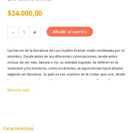
$
24.000,00
Nuevamente
-
+
Añadir al carrito
el
camino
Las tierras de la literatura de Luis Gudiño Kramer están modeladas por el
y
asombro. Desde antes de sus diferentes colonizaciones, desde antes
otros
incluso de ser mar, llanura o río, su soledad inquieta. Se definen en la
textos
extensión y los hombres, como los árboles, se aquerencian hacia afuera,
viajando sin descanso. Su país es ese «camino de la costa» que une, desde
cantidad
tiempos inmemoriales, poblaciones siempre dispersas. Como afirma con
simple misterio su autor: «En todas partes hay cerca un camino real».
Mostrar más
Nacido en 1898 en Villa Urquiza, provincia de Entre Ríos, luego de haber
recorrido gran parte del país, pasando por los oficios más diversos,
Gudiño Kramer se radica finalmente en la ciudad de Santa Fe, desde
donde produce y publica la mayor parte de su obra. Como el paisaje, que
es su tema principal, sus textos parecen nacer del asombro, de la
desposesión, del camino. Así lo concibe con precisión María Eugenia De
Características