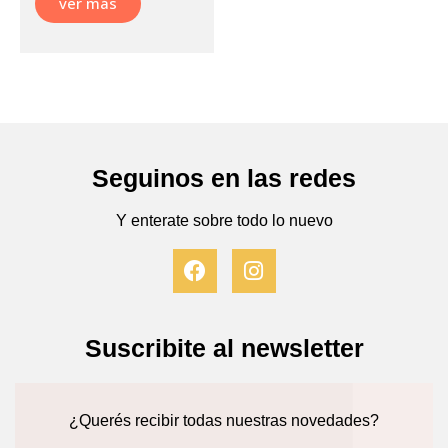
ver más
Seguinos en las redes
Y enterate sobre todo lo nuevo
F
I
a
n
c
s
e
t
b
a
Suscribite al newsletter
o
g
o
r
k
a
¿Querés recibir todas nuestras novedades?
m