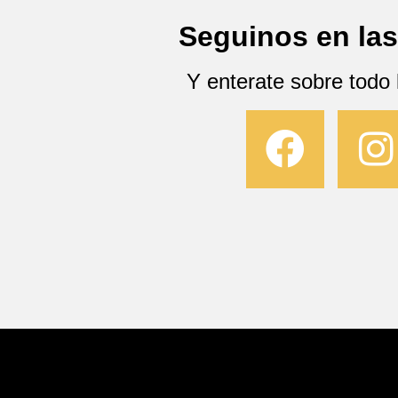
Seguinos en las
Y enterate sobre todo 
F
I
a
c
s
e
t
b
a
o
g
o
r