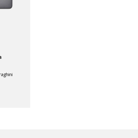
a
raghini