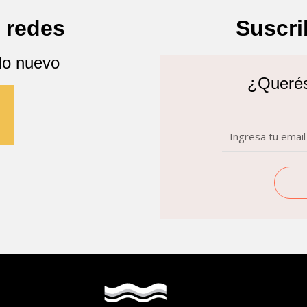
 redes
Suscri
lo nuevo
¿Querés 
n
Email