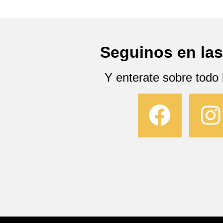
Seguinos en las
Y enterate sobre todo 
F
I
a
c
s
e
t
b
a
o
g