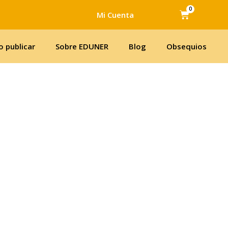
0
Cart
Mi Cuenta
 publicar
Sobre EDUNER
Blog
Obsequios