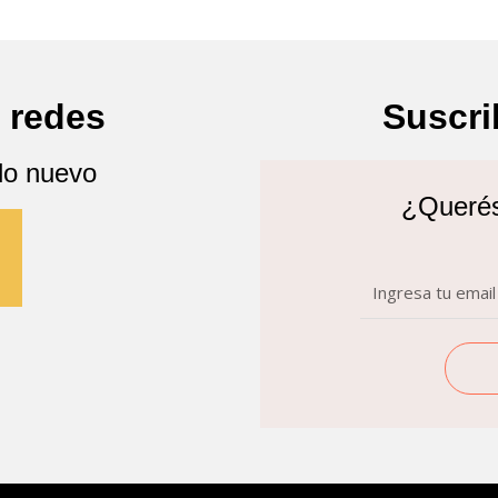
 redes
Suscri
lo nuevo
¿Querés 
n
Email