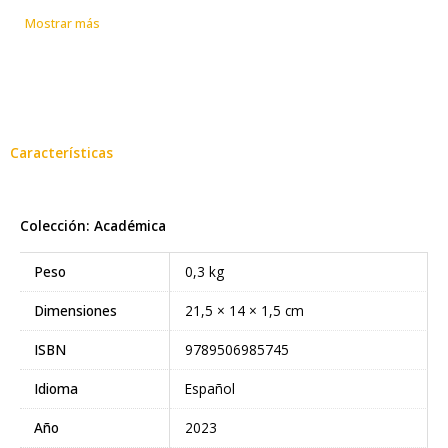
en fuentes históricas, documentales y en entrevistas a actores claves en la
cantidad
Mostrar más
institucionalización del Trabajo Social, permite el conocimiento de la
historia tanto de la institución como de un campo profesional altamente
arraigado en nuestro territorio.
Características
Colección: Académica
Peso
0,3 kg
Dimensiones
21,5 × 14 × 1,5 cm
ISBN
9789506985745
Idioma
Español
Año
2023