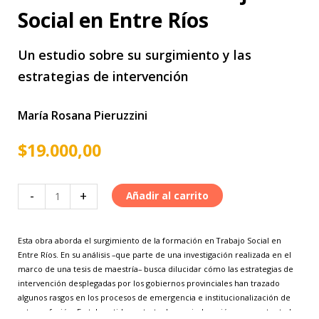
Social en Entre Ríos
Un estudio sobre su surgimiento y las
estrategias de intervención
María Rosana Pieruzzini
$
19.000,00
La
-
+
Añadir al carrito
formación
en
Esta obra aborda el surgimiento de la formación en Trabajo Social en
Trabajo
Entre Ríos. En su análisis –que parte de una investigación realizada en el
Social
marco de una tesis de maestría– busca dilucidar cómo las estrategias de
en
intervención desplegadas por los gobiernos provinciales han trazado
algunos rasgos en los procesos de emergencia e institucionalización de
Entre
esta profesión. En tal sentido, se trata de una indagación que, sustentada
Ríos