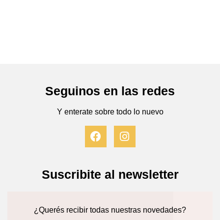
Seguinos en las redes
Y enterate sobre todo lo nuevo
F
I
a
n
c
s
e
t
b
a
Suscribite al newsletter
o
g
o
r
k
a
¿Querés recibir todas nuestras novedades?
m