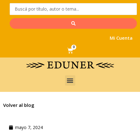
Ir
al
contenido
Mi Cuenta
0
Cart
Menu
Volver al blog
mayo 7, 2024