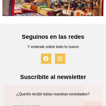
Seguinos en las redes
Y enterate sobre todo lo nuevo
F
I
a
n
c
s
e
t
b
a
Suscribite al newsletter
o
g
o
r
k
a
¿Querés recibir todas nuestras novedades?
m
Email