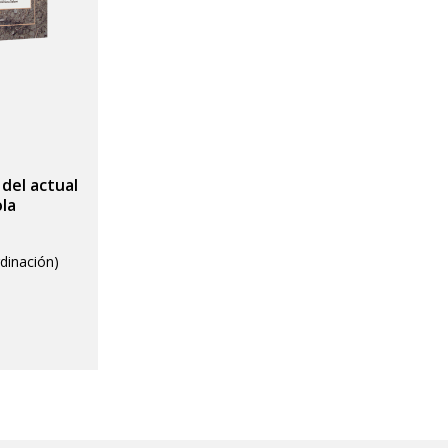
del actual
ola
rdinación)