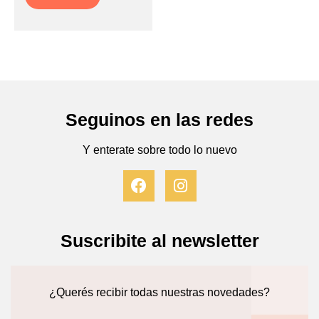
Seguinos en las redes
Y enterate sobre todo lo nuevo
F
I
a
n
c
s
e
t
b
a
Suscribite al newsletter
o
g
o
r
k
a
¿Querés recibir todas nuestras novedades?
m