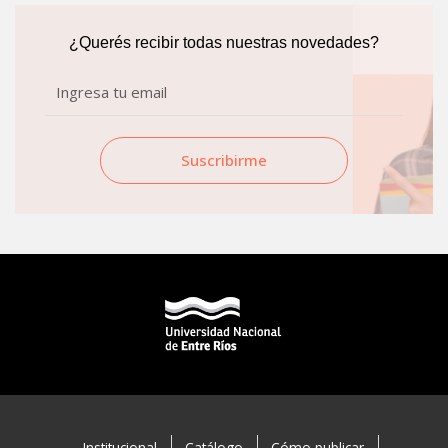
o
r
k
a
¿Querés recibir todas nuestras novedades?
m
Email
Suscribirme
Institucional
Catálogo
Cómo publicar