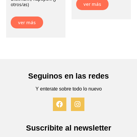
ver más
otros/as)
ver más
Seguinos en las redes
Y enterate sobre todo lo nuevo
F
I
a
n
c
s
e
t
b
a
Suscribite al newsletter
o
g