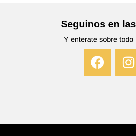
Seguinos en las
Y enterate sobre todo 
F
I
a
c
s
e
t
b
a
o
g
o
r