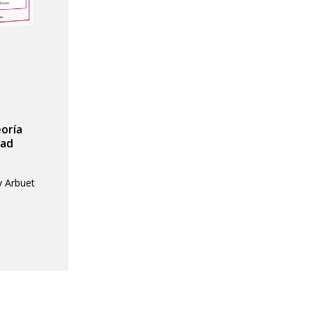
eoría
dad
y Arbuet