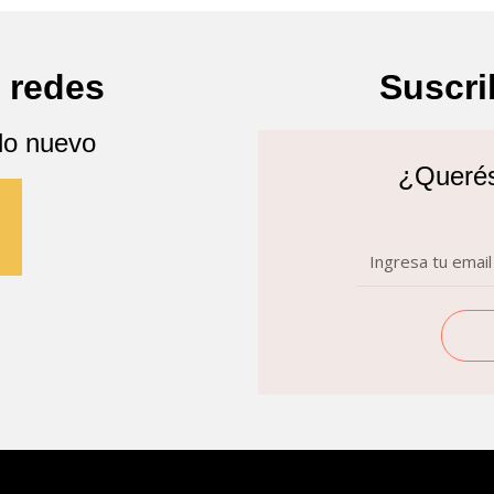
 redes
Suscri
lo nuevo
¿Querés 
n
Email