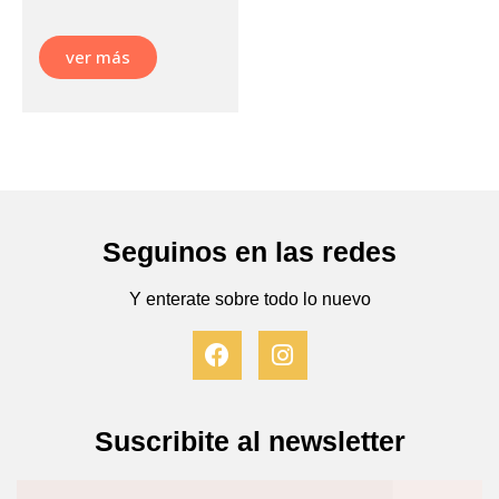
ver más
Seguinos en las redes
Y enterate sobre todo lo nuevo
F
I
a
n
c
s
e
t
b
a
Suscribite al newsletter
o
g
o
r