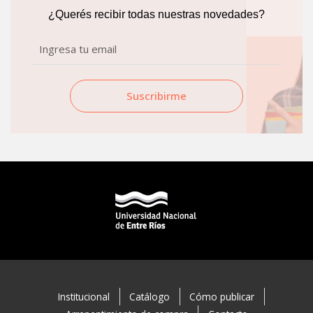
k
a
¿Querés recibir todas nuestras novedades?
m
Email
Suscribirme
Institucional
Catálogo
Cómo publicar