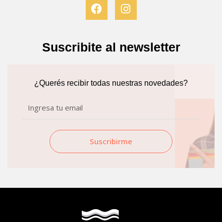
F
I
a
n
c
s
e
t
b
a
Suscribite al newsletter
o
g
o
r
k
a
¿Querés recibir todas nuestras novedades?
m
Email
Suscribirme